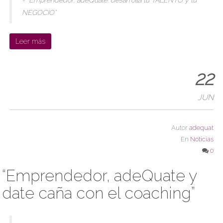
- “Emprendedor, adeQuate: desarrolla tu TALENTO y tu
NEGOCIO”
Leer más
22
JUN
Autor
adequat
En
Noticias
0
“Emprendedor, adeQuate y
date caña con el coaching”