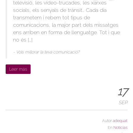
televisió, les vídeo-trucades, les xarxes
socials, els senyals de trànsit… Cada dia
transmetem i rebem tot tipus de
comunicacions, la major part dels missatges
ens arriben en forma de llenguatge. Tot i que
no és […]
- Vols millorar la teva comunicació?
Leer más
17
SEP
Autor
adequat
En
Noticias