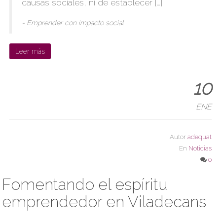
causas sociales, ni de establecer […]
- Emprender con impacto social
Leer más
10
ENE
Autor
adequat
En
Noticias
0
Fomentando el espíritu
emprendedor en Viladecans