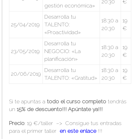
20:30
€
gestión económica»
Desarrolla tu
18:30 a
19
25/04/2019
TALENTO:
20:30
€
«Proactividad»
Desarrolla tu
18:30 a
19
23/05/2019
NEGOCIO: «La
20:30
€
planificación»
Desarrolla tu
18:30 a
19
20/06/2019
TALENTO: «Gratitud»
20:30
€
Si te apuntas a
todo el curso completo
tendrás
un
15% de descuento!!! Apúntate ya!!!
Precio
: 19 €/taller –> Consigue tus entradas
para el primer taller
en este enlace
!!!