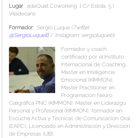
Lugar
: adeQuat Coworking | C/ Eslida, 5 |
Viladecans
Formador
: Sergio Luque (
Twitter:
@SergioLuqueB
/
Instagram: sergioluqueb
)
Formador y coach
certificado por el Instituto
Internacional de Coaching,
Master en Inteligencia
Emocional (KIMMON),
Master Practitioner en
Programación Neuro
Caligráfica PNC (KIMMON), Master en Liderazgo
Personal y Profesional (KIMMON), formador en
Escucha Activa y Técnicas de Comunicación Oral
(EAPC), Licenciado en Administración y Dirección
de Empresas (UB).